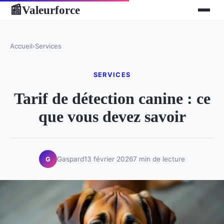
Valeurforce
📰
Accueil
›
Services
SERVICES
Tarif de détection canine : ce
que vous devez savoir
Gaspard
13 février 2026
7 min de lecture
G