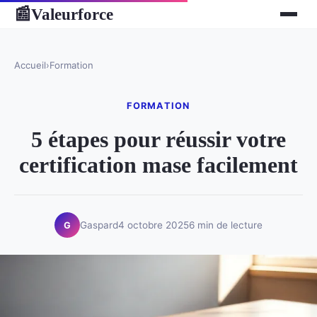
Valeurforce
📰
Accueil
›
Formation
FORMATION
5 étapes pour réussir votre
certification mase facilement
Gaspard
4 octobre 2025
6 min de lecture
G