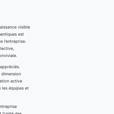
aissance visible
hentiques est
 l’entreprise.
lective,
nviviale.
 appréciés.
e dimension
ation active
 les équipes et
ntreprise
 l’unité des