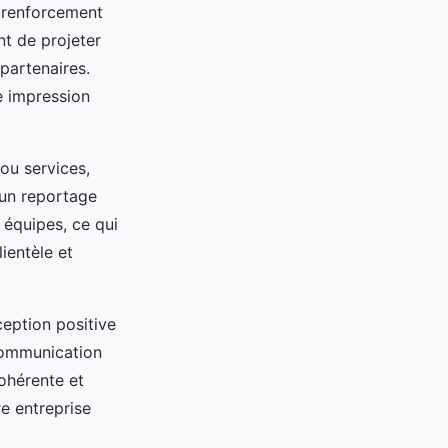
e renforcement
t de projeter
partenaires.
e impression
ou services,
 un reportage
 équipes, ce qui
ientèle et
ception positive
 communication
ohérente et
re entreprise