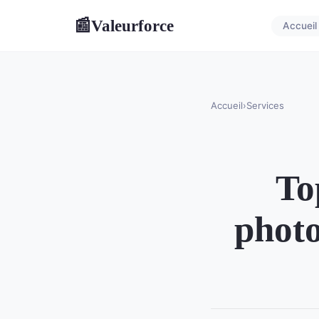
Valeurforce
📰
Accueil
Accueil
›
Services
To
photo