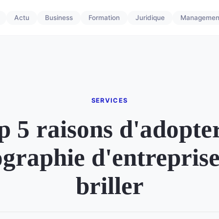
Actu
Business
Formation
Juridique
Managemen
SERVICES
p 5 raisons d'adopter
graphie d'entrepris
briller