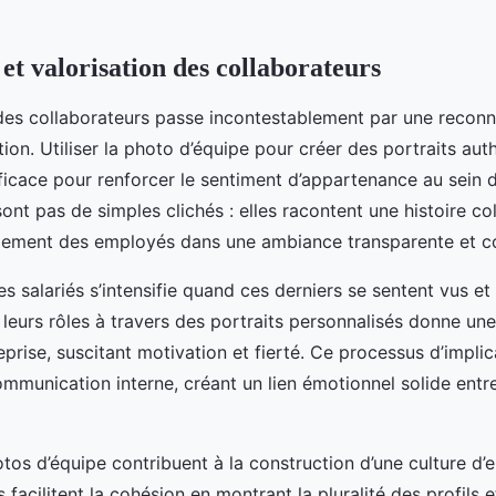
et valorisation des collaborateurs
 des collaborateurs passe incontestablement par une reconn
tion. Utiliser la photo d’équipe pour créer des portraits aut
icace pour renforcer le sentiment d’appartenance au sein de
nt pas de simples clichés : elles racontent une histoire col
gagement des employés dans une ambiance transparente et co
 salariés s’intensifie quand ces derniers se sentent vus et
 leurs rôles à travers des portraits personnalisés donne un
eprise, suscitant motivation et fierté. Ce processus d’implic
mmunication interne, créant un lien émotionnel solide entre
tos d’équipe contribuent à la construction d’une culture d’e
 facilitent la cohésion en montrant la pluralité des profils et