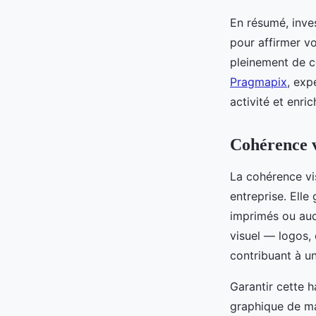
En résumé, inves
pour affirmer vo
pleinement de c
Pragmapix
, exp
activité et enri
Cohérence v
La cohérence vis
entreprise. Elle
imprimés ou aud
visuel — logos,
contribuant à u
Garantir cette 
graphique de ma