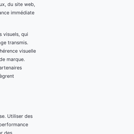
ux, du site web,
sance immédiate
 visuels, qui
age transmis.
hérence visuelle
é de marque.
artenaires
tègrent
e. Utiliser des
a performance
ar des