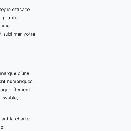
tégie efficace
 profiter
comme
t sublimer votre
e marque d’une
ient numériques,
chaque élément
issable,
ant la charte
de