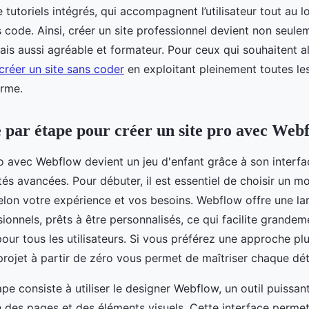
 tutoriels intégrés, qui accompagnent l’utilisateur tout au l
 code. Ainsi, créer un site professionnel devient non seule
is aussi agréable et formateur. Pour ceux qui souhaitent alle
créer un site sans coder
en exploitant pleinement toutes les
orme.
 par étape pour créer un site pro avec Web
o avec Webflow devient un jeu d'enfant grâce à son interfac
tés avancées. Pour débuter, il est essentiel de choisir un 
selon votre expérience et vos besoins. Webflow offre une 
onnels, prêts à être personnalisés, ce qui facilite grandem
pour tous les utilisateurs. Si vous préférez une approche pl
ojet à partir de zéro vous permet de maîtriser chaque déta
e consiste à utiliser le designer Webflow, un outil puissant 
n des pages et des éléments visuels. Cette interface permet