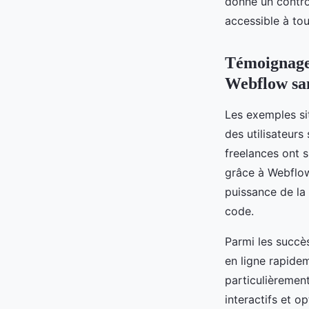
donne un contrôl
accessible à tou
Témoignages
Webflow sa
Les exemples si
des utilisateur
freelances ont s
grâce à Webflow.
puissance de la 
code.
Parmi les succès
en ligne rapidem
particulièrement
interactifs et o