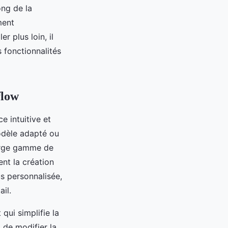
ong de la
ment
r plus loin, il
 fonctionnalités
flow
e intuitive et
modèle adapté ou
large gamme de
ent la création
us personnalisée,
il.
qui simplifie la
 de modifier la