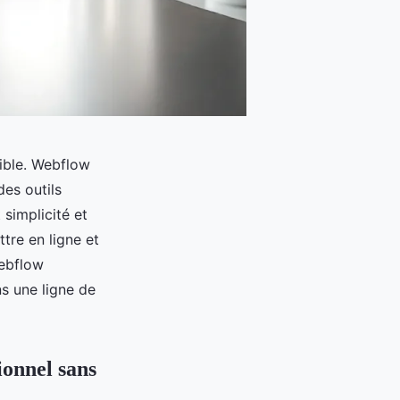
sible. Webflow
des outils
simplicité et
ttre en ligne et
ebflow
ns une ligne de
ionnel sans