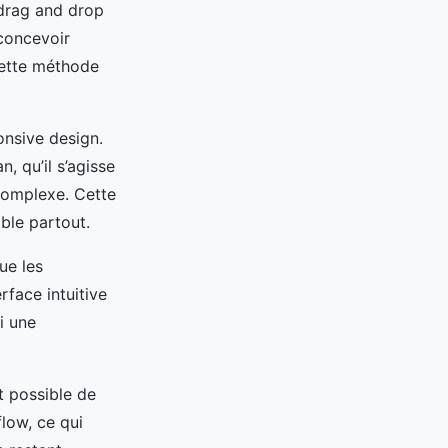
 drag and drop
 concevoir
Cette méthode
onsive design.
n, qu’il s’agisse
 complexe. Cette
ble partout.
ue les
rface intuitive
i une
t possible de
low, ce qui