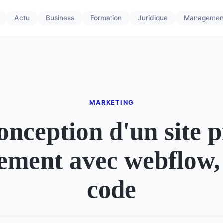
Actu
Business
Formation
Juridique
Managemen
MARKETING
onception d'un site p
lement avec webflow,
code