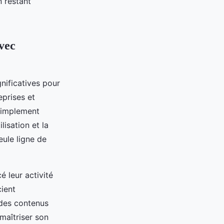
n restant
avec
nificatives pour
prises et
 simplement
lisation et la
eule ligne de
 leur activité
cient
r des contenus
maîtriser son