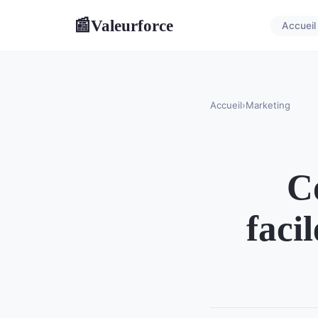
Valeurforce
📰
Accueil
Accueil
›
Marketing
C
faci